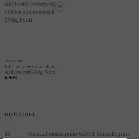
Add to
wishlist
SÄILYKKEET
Vihreitä kivettömiä oliiveja
suolavedessä 290g, Ponti
4.50
€
UUTUUDET
Cocktail juoma pullo 4x20cl, Sanpellegrino