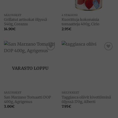
SÄILYKKEET
4 STAGIONI
Grillatut artisokat öljyssä
Kuorittuja kokonaisia
540g, Corazza
tomaatteja 400g, Cirio
14.90
€
2.95
€
Add to
Add to
wishlist
wishlist
VARASTO LOPPU
SÄILYKKEET
SÄILYKKEET
San Marzano Tomaatti DOP
Taggiasca oliivit kivettöminä
400g, Agrigenus
öljyssä 170g, Alberti
3.00
€
7.95
€