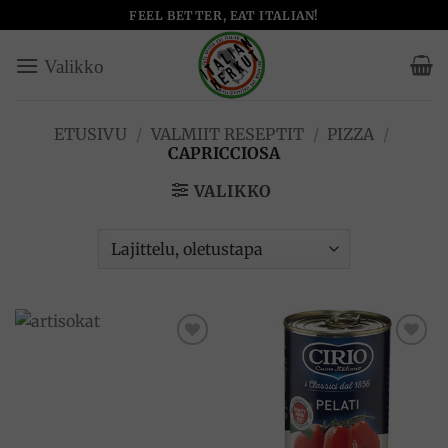
Skip
FEEL BETTER, EAT ITALIAN!
to
content
ETUSIVU
/
VALMIIT RESEPTIT
/
PIZZA
/
CAPRICCIOSA
VALIKKO
Add to
Add to
wishlist
wishlist