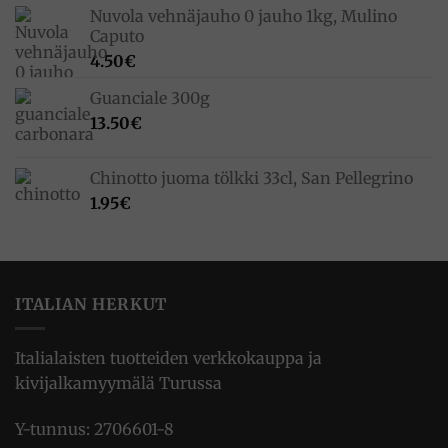
Nuvola vehnäjauho 0 jauho 1kg, Mulino
Caputo
4.50
€
Guanciale 300g
13.50
€
Chinotto juoma tölkki 33cl, San Pellegrino
1.95
€
ITALIAN HERKUT
Italialaisten tuotteiden verkkokauppa ja
kivijalkamyymälä Turussa
Y-tunnus: 2706601-8