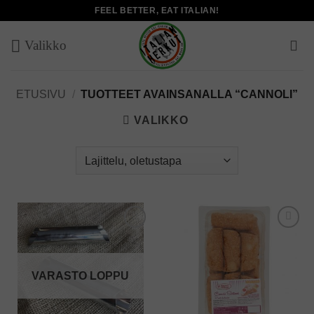
Skip
FEEL BETTER, EAT ITALIAN!
to
content
ETUSIVU
/
TUOTTEET AVAINSANALLA “CANNOLI”
VALIKKO
Add to
Add to
wishlist
wishlist
VARASTO LOPPU