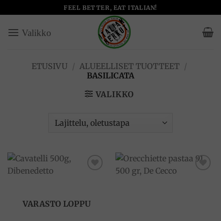
Skip
FEEL BETTER, EAT ITALIAN!
to
content
ETUSIVU
/
ALUEELLISET TUOTTEET
/
BASILICATA
VALIKKO
Add to
Add to
wishlist
wishlist
VARASTO LOPPU