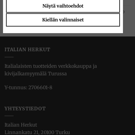
Näytä vaihtoehdot
Chinotto juoma tölkki 33cl, San Pellegrino
1.95
€
Kiellän valinnaiset
ITALIAN HERKUT
Italialaisten tuotteiden verkkokauppa ja
kivijalkamyymälä Turussa
Y-tunnus: 2706601-8
YHTEYSTIEDOT
Italian Herkut
Linnankatu 21, 20100 Turku