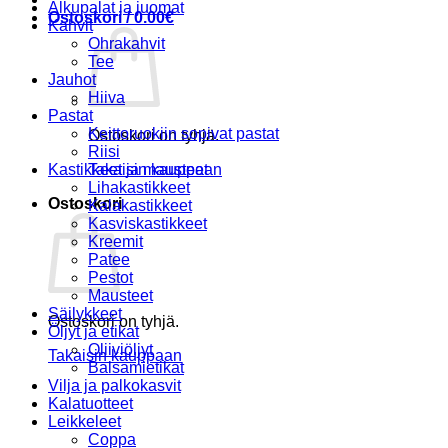
Alkupalat ja juomat
Ostoskori /
0.00
€
Kahvit
Ohrakahvit
Tee
Jauhot
Hiiva
Pastat
Keittoruokiin sopivat pastat
Ostoskori on tyhjä.
Riisi
Kastikkeet ja mausteet
Takaisin kauppaan
Lihakastikkeet
Ostoskori
Kalakastikkeet
Kasviskastikkeet
Kreemit
Patee
Pestot
Mausteet
Säilykkeet
Ostoskori on tyhjä.
Öljyt ja etikat
Oliiviöljyt
Takaisin kauppaan
Balsamietikat
Vilja ja palkokasvit
Kalatuotteet
Leikkeleet
Coppa