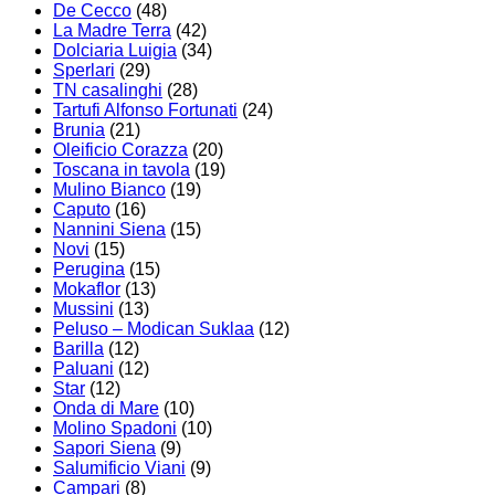
De Cecco
(48)
La Madre Terra
(42)
Dolciaria Luigia
(34)
Sperlari
(29)
TN casalinghi
(28)
Tartufi Alfonso Fortunati
(24)
Brunia
(21)
Oleificio Corazza
(20)
Toscana in tavola
(19)
Mulino Bianco
(19)
Caputo
(16)
Nannini Siena
(15)
Novi
(15)
Perugina
(15)
Mokaflor
(13)
Mussini
(13)
Peluso – Modican Suklaa
(12)
Barilla
(12)
Paluani
(12)
Star
(12)
Onda di Mare
(10)
Molino Spadoni
(10)
Sapori Siena
(9)
Salumificio Viani
(9)
Campari
(8)