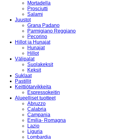
Mortadella
Prosciutti
Salami
Juustot
Grana Padano
Parmigiano Reggiano
Pecorino
Hillot ja Hunajat
Hunajat
Hillot
Välipalat
Suolakeksit
Keksit
Suklaat
Pastillit
Keittiötarvikkeita
Espressokeitin
Alueelliset tuotteet
Abruzzo
Calabria
Campania
Emilia- Romagna
Lazio
Liguria
Lombardia